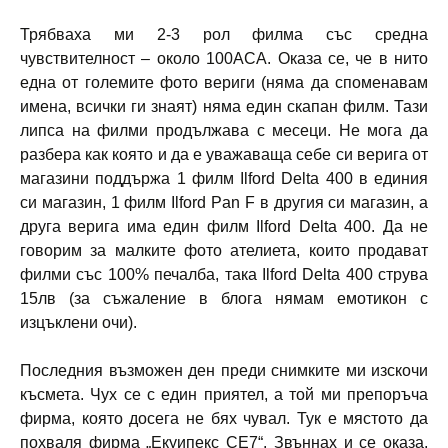
Трябваха ми 2-3 рол филма със средна
чувствителност – около 100АСА. Оказа се, че в нито
една от големите фото вериги (няма да споменавам
имена, всички ги знаят) няма един скапан филм. Тази
липса на филми продължава с месеци. Не мога да
разбера как която и да е уважаваща себе си верига от
магазини поддържа 1 филм Ilford Delta 400 в единия
си магазин, 1 филм Ilford Pan F в другия си магазин, а
друга верига има един филм Ilford Delta 400. Да не
говорим за малките фото ателиета, които продават
филми със 100% печалба, така Ilford Delta 400 струва
15лв (за съжаление в блога нямам емотикон с
изцъклени очи).
Последния възможен ден преди снимките ми изскочи
късмета. Чух се с един приятел, а той ми препоръча
фирма, която досега не бях чувал. Тук е мястото да
похваля фирма „Екуипекс СЕ7“. Звъннах и се оказа,