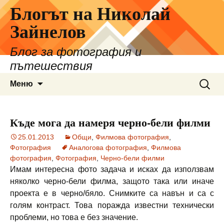
Блогът на Николай
Зайнелов
Блог за фотография и
пътешествия
Към
Търсе
Меню
съдържанието
за:
Къде мога да намеря черно-бели филми
25.01.2013
Общи
,
Филмова фотография
,
Фотография
Аналогова фотография
,
Филмова
фотография
,
Фотография
,
Черно-бели филми
Имам интересна фото задача и исках да използвам
няколко черно-бели филма, защото така или иначе
проекта е в черно/бяло. Снимките са навън и са с
голям контраст. Това поражда известни технически
проблеми, но това е без значение.