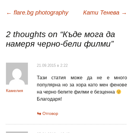
←
flare.bg photography
Кати Тенева
→
Навигация
в
2 thoughts on “
Къде мога да
намеря черно-бели филми
”
публикациите
21.09.2015 в 2:22
Тази статия може да не е много
популярна но за хора като мен фенове
Камелия
на черно белите филми е безценна
Благодаря!
Отговор