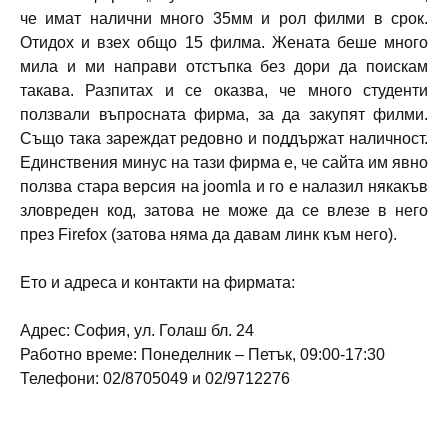
че имат налични много 35мм и рол филми в срок.
Отидох и взех общо 15 филма. Жената беше много
мила и ми направи отстъпка без дори да поискам
такава. Разпитах и се оказва, че много студенти
ползвали въпросната фирма, за да закупят филми.
Също така зареждат редовно и поддържат наличност.
Единствения минус на тази фирма е, че сайта им явно
ползва стара версия на joomla и го е налазил някакъв
зловреден код, затова не може да се влезе в него
през Firefox (затова няма да давам линк към него).
Ето и адреса и контакти на фирмата:
Адрес: София, ул. Голаш бл. 24
Работно време: Понеделник – Петък, 09:00-17:30
Телефони: 02/8705049 и 02/9712276