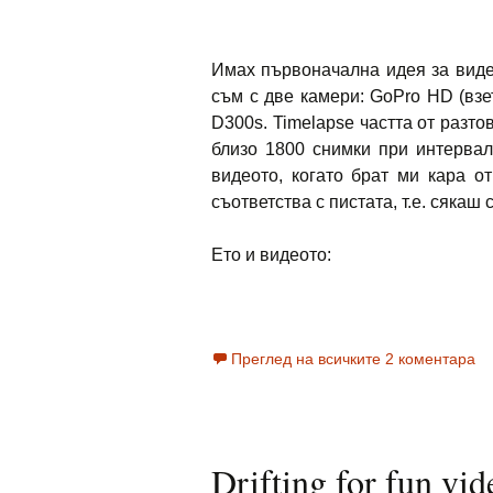
Имах първоначална идея за видео
съм с две камери: GoPro HD (вз
D300s. Timelapse частта от разто
близо 1800 снимки при интервал
видеото, когато брат ми кара о
съответства с пистата, т.е. сяка
Ето и видеото:
Преглед на всичките 2 коментара
Drifting for fun vi