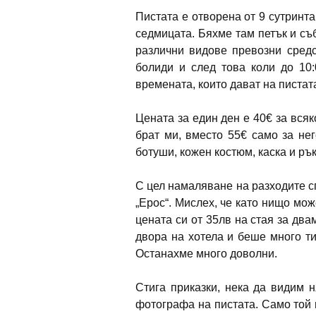
Пистата е отворена от 9 сутринта
седмицата. Бяхме там петък и съ
различни видове превозни средс
болиди и след това коли до 10:
времената, които дават на пистат
Цената за един ден е 40€ за всяк
брат ми, вместо 55€ само за не
ботуши, кожен костюм, каска и ръ
С цел намаляване на разходите с
„Ерос“. Мислех, че като нищо може
цената си от 35лв на стая за два
двора на хотела и беше много тих
Останахме много доволни.
Стига приказки, нека да видим 
фотографа на пистата. Само той 