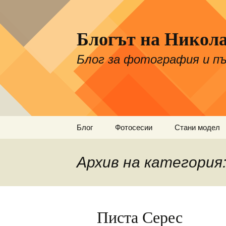
Блогът на Никола
Блог за фотография и 
Към
Блог
Фотосесии
Стани модел
съдържанието
Места за сним
Архив на категория
Изисквания к
модела
Писта Серес