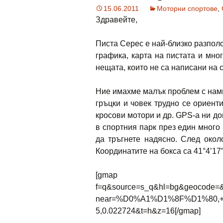
15.06.2011
Моторни спортове
,
Здравейте,
Писта Серес е най-близко разполо
графика, карта на пистата и мн
нещата, които не са написани на с
Ние имахме малък проблем с намир
гръцки и човек трудно се ориент
кросови мотори и др. GPS-а ни до
в спортния парк през един много 
да тръгнете надясно. След окол
Координатите на бокса са 41°4’17″N
[gmap width=“65
f=q&source=s_q&hl=bg&geocode=&
near=%D0%A1%D1%8F%D1%80,+
5,0.022724&t=h&z=16[/gmap]