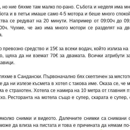
, но ние бяхме там малко по-рано. Събота и неделя има мн
бота и в петък имаше само 4-5 мотора и беше много спокой
тва се редуват на 20 минути. Например от 09:00ч до 09:
00ч. Чухме, че ако има много мотори се разделят на д
а.
о превозно средство и 15€ за всеки водач, който излиза на 
го, щяха да ни вземат 70€ за двамата. Всички атрибути з
кавици.
пяхме в Сандански. Първоначално бях скептичен за мястото
 да ни излезе късмета в хотел с такова име. Оказа се, че м
ма е страхотен. Хотела се намира на 10 метра от главния пъ
о. Ресторанта на мотела също е супер, скарата е супер, с
няколко снимки и видеото. Далечните снимки са снимани о
може да влиза на пистата и това е причината да нямам по-