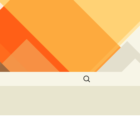
Търсене
за: