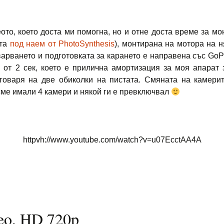
то, което доста ми помогна, но и отне доста време за мо
ета
под наем от PhotoSynthesis
), монтирана на мотора на н
варването и подготовката за карането е направена със GoP
 от 2 сек, което е прилична амортизация за моя апарат з
тговаря на две обиколки на пистата. Смяната на камери
ш сме имали 4 камери и някой ги е превключвал
httpvh://www.youtube.com/watch?v=u07EcctAA4A
deo, HD 720p