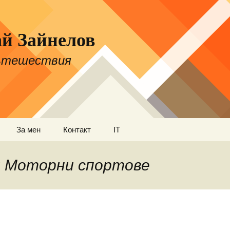
й Зайнелов
пътешествия
За мен
Контакт
IT
ки
: Моторни спортове
ъм