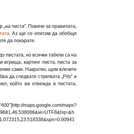
 „на писта“. Повече за правилата,
тата
. Аз ще се опитам да обобщя
ете да покарате.
 пистата, но всички табели са на
 игрища, картинг писта, писта за
авяме сами. Накратко, щом влезете
ва да следвате стрелката „Pits“ и
ел, който ви отвежда в пистата.
google.com/maps?
.09681,46.538086&ie=UTF8&hq=&h
2315,23.518338&spn=0.00941