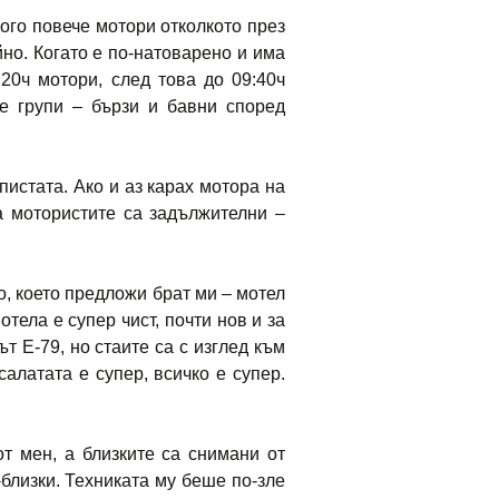
ого повече мотори отколкото през
но. Когато е по-натоварено и има
20ч мотори, след това до 09:40ч
ве групи – бързи и бавни според
пистата. Ако и аз карах мотора на
а мотористите са задължителни –
, което предложи брат ми – мотел
отела е супер чист, почти нов и за
т Е-79, но стаите са с изглед към
алатата е супер, всичко е супер.
т мен, а близките са снимани от
близки. Техниката му беше по-зле