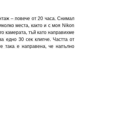
нтаж – повече от 20 часа. Снимал
яколко места, както и с моя Nikon
ro камерата, тъй като направихме
а едно 30 сек клипче. Частта от
те така е направена, че напълно