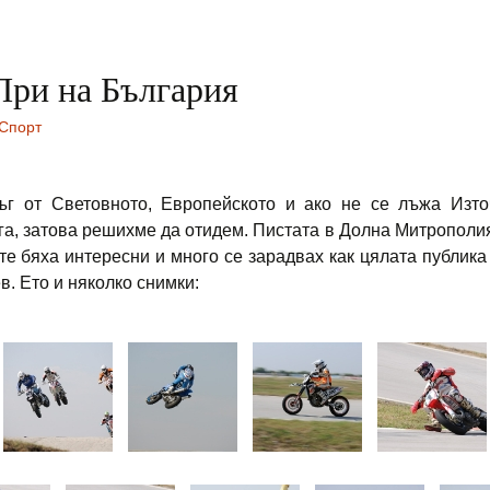
При на България
Спорт
ъг от Световното, Европейското и ако не се лъжа Изто
га, затова решихме да отидем. Пистата в Долна Митрополия
ете бяха интересни и много се зарадвах как цялата публик
. Ето и няколко снимки: