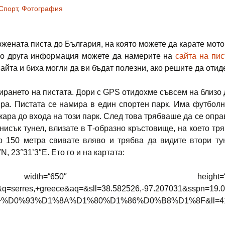
Спорт
,
Фотография
жената писта до България, на която можете да карате мотор
ого друга информация можете да намерите на
сайта на пис
айта и биха могли да ви бъдат полезни, ако решите да отид
ането на пистата. Дори с GPS отидохме съвсем на близо до
ира. Пистата се намира в един спортен парк. Има футболни
кара до входа на този парк. След това трябваше да се опр
нисък тунел, влизате в Т-образно кръстовище, на което тряб
о 150 метра свивате вляво и трябва да видите втори тун
, 23°31’3″Е. Ето го и на картата:
0″ height=“400″]http://maps.
q=serres,+greece&aq=&sll=38.582526,-97.207031&sspn=19
%D0%93%D1%8A%D1%80%D1%86%D0%B8%D1%8F&ll=41.07