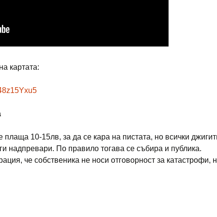
на картата:
n48z15Yxu5
а
 плаща 10-15лв, за да се кара на пистата, но всички джигит
уги надпревари. По правило тогава се събира и публика.
ация, че собственика не носи отговорност за катастрофи, н