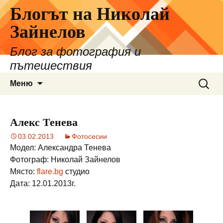
Блогът на Николай
Зайнелов
Блог за фотография и
пътешествия
Към
Търсе
Меню
съдържанието
за:
Алекс Тенева
03.02.2013
Фотосесии
Модел: Александра Тенева
Фотограф: Николай Зайнелов
Място:
flare.bg
студио
Дата: 12.01.2013г.