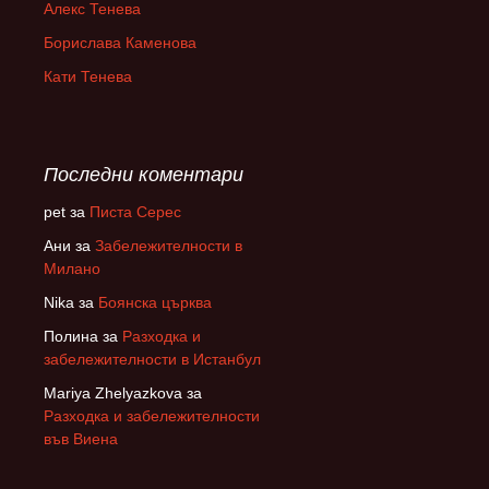
Алекс Тенева
Борислава Каменова
Кати Тенева
Последни коментари
pet
за
Писта Серес
Ани
за
Забележителности в
Милано
Nika
за
Боянска църква
Полина
за
Разходка и
забележителности в Истанбул
Mariya Zhelyazkova
за
Разходка и забележителности
във Виена