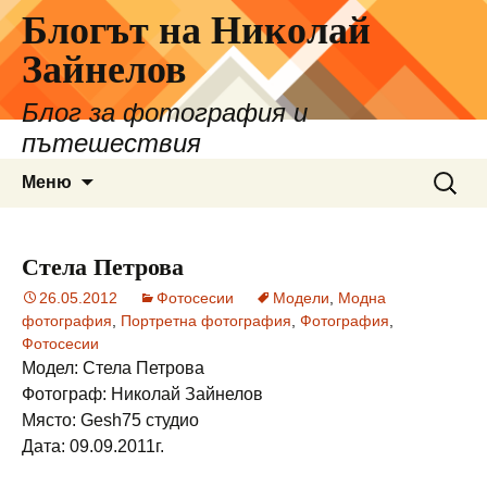
Блогът на Николай
Зайнелов
Блог за фотография и
пътешествия
Към
Търсе
Меню
съдържанието
за:
Стела Петрова
26.05.2012
Фотосесии
Модели
,
Модна
фотография
,
Портретна фотография
,
Фотография
,
Фотосесии
Модел: Стела Петрова
Фотограф: Николай Зайнелов
Място: Gesh75 студио
Дата: 09.09.2011г.