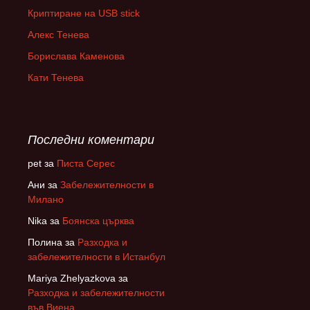
Криптиране на USB stick
Алекс Тенева
Борислава Каменова
Кати Тенева
Последни коментари
pet
за
Писта Серес
Ани
за
Забележителности в
Милано
Nika
за
Боянска църква
Полина
за
Разходка и
забележителности в Истанбул
Mariya Zhelyazkova
за
Разходка и забележителности
във Виена