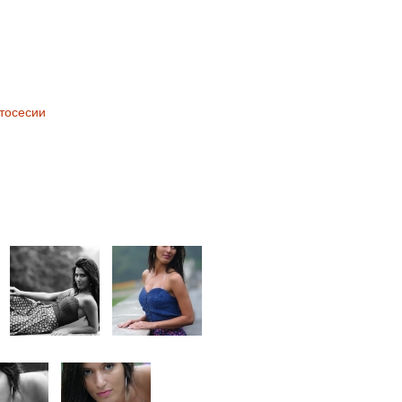
тосесии