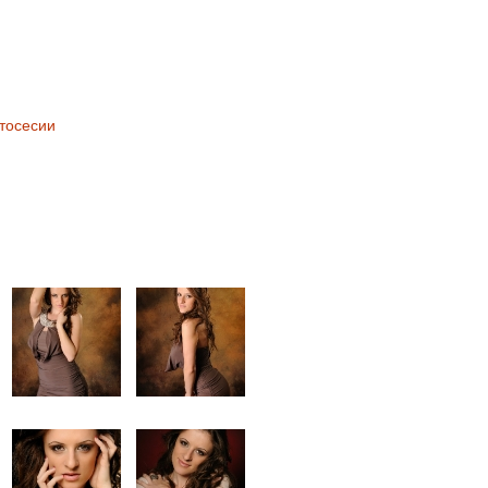
тосесии