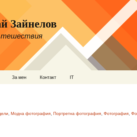
й Зайнелов
пътешествия
За мен
Контакт
IT
мки
към
дели
,
Модна фотография
,
Портретна фотография
,
Фотография
,
Фо