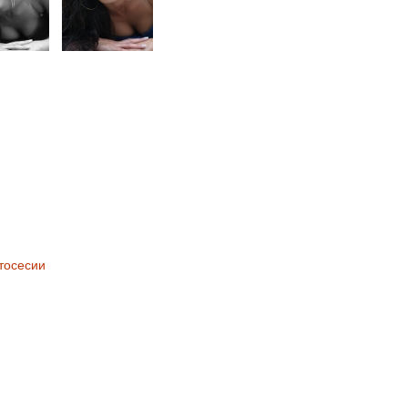
тосесии