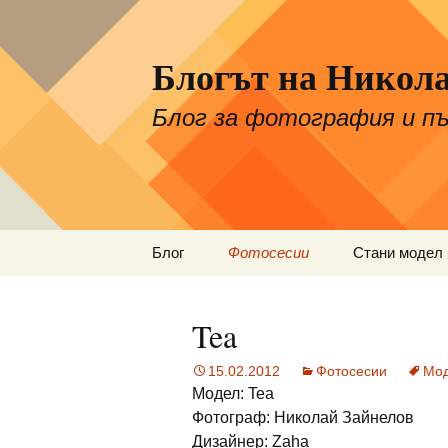
Блогът на Никола
Блог за фотография и 
Към
Блог
Фотосесии
Стани модел
съдържанието
Места за сни
Tea
Изисквания 
модела
15.02.2012
Фотосесии
Мо
Модел: Tea
Фотограф: Николай Зайнелов
Дизайнер: Zaha