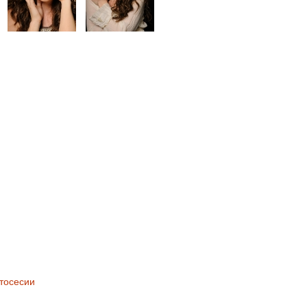
тосесии