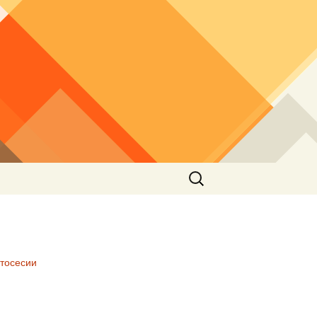
Търсене
за:
тосесии