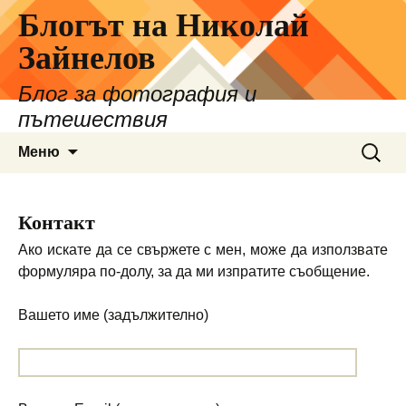
Блогът на Николай
Зайнелов
Блог за фотография и
пътешествия
Към
Търсе
Меню
съдържанието
за:
Контакт
Ако искате да се свържете с мен, може да използвате
формуляра по-долу, за да ми изпратите съобщение.
Вашето име (задължително)